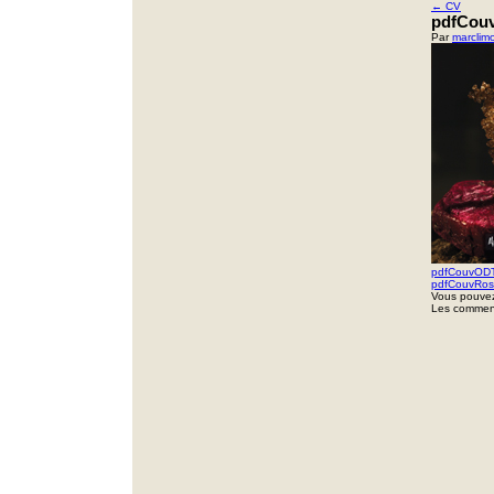
←
CV
pdfCou
Par
marclim
pdfCouvOD
pdfCouvRo
Vous pouvez
Les comment