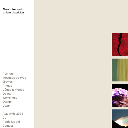
Marc Limousin
artiste plasticien
Peinture
(m)ondes de rives
Œuvres
Photos
Vénus & Vidéos
Objets
Workshops
Design
Vœux
Actualités 2024
CV
Portfolios pdf
Contact