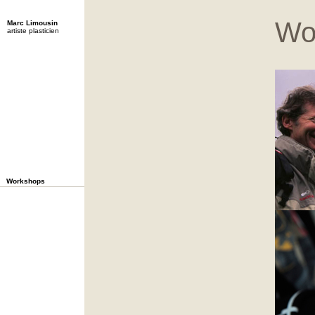
Wo
Marc Limousin
artiste plasticien
Workshops