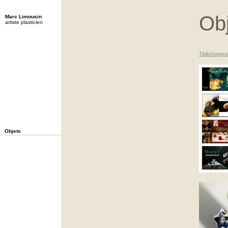
Ob
Marc Limousin
artiste plasticien
Téléchargez 
Objets