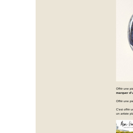
Offrir une pi
marquer d’u
Offrir une pi
C’est offrir
un artiste p