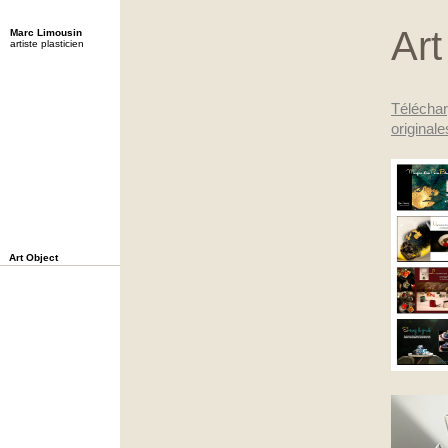
Art
Marc Limousin
artiste plasticien
Télécharg
original
Art Object