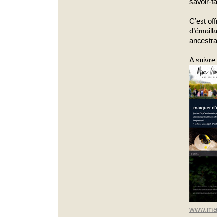
savoir-fa
C’est of
d’émaill
ancestra
A suivre i
www.mar