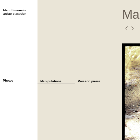
Man
Marc Limousin
artiste plasticien
Photos
Manipulations
Poisson pierre