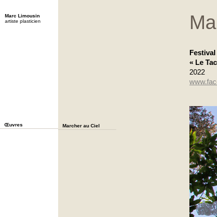
Mar
Marc Limousin
artiste plasticien
Festival
« Le Ta
2022
www.face
Œuvres
Marcher au Ciel