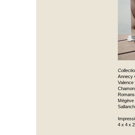
Collecti
Annecy v
Valence 
Chamonix
Romans v
Mégève v
Sallanch
Impressi
4 x 4 x 