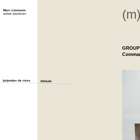
(m
Marc Limousin
artiste plasticien
GROUPE
Comman
(m)ondes de rives
Altitude