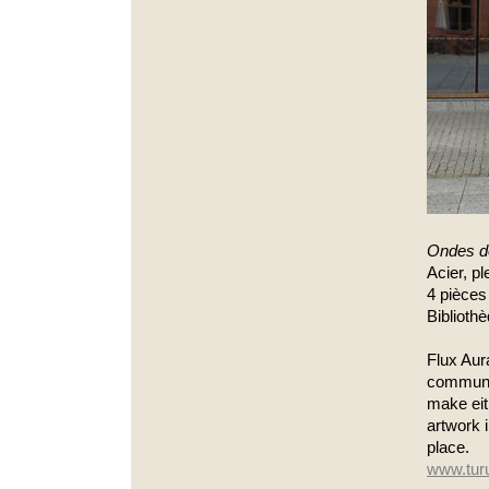
Ondes de
Acier, pl
4 pièces
Biblioth
Flux Aur
communic
make eit
artwork i
place.
www.turun