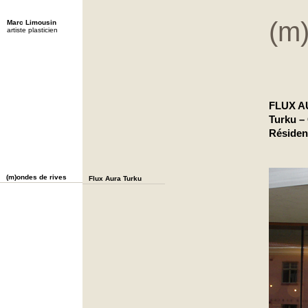
(m
Marc Limousin
artiste plasticien
FLUX A
Turku – 
Résiden
(m)ondes de rives
Flux Aura Turku