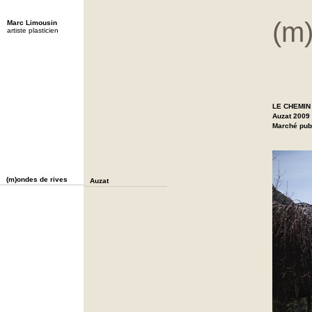
(m
Marc Limousin
artiste plasticien
LE CHEMIN
Auzat 2009
Marché pub
(m)ondes de rives
Auzat