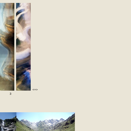
<+>
2 3