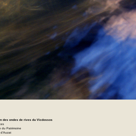
on des ondes de rives du Vicdossos
ces
n du Patrimoine
e d’Auzat