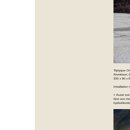
Triptyque O
Aluminium, 
350 x 90 x 
Installation
« Auzat vue
face aux mon
hydroélectri