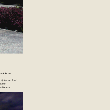
um à Auzat.
 triptyque, font
nergie
ontinue ».