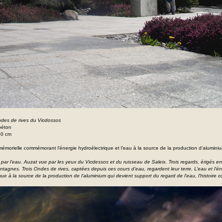
ndes de rives du Vicdossos
béton
90 cm
 mémorielle commémorant l’énergie hydroélectrique et l’eau à la source de la production d’alumini
 par l’eau.
Auzat vue par les yeux du Vicdessos et du ruisseau de Saleix.
Trois regards, érigés en
tagnes. Trois Ondes de rives, captées depuis ces cours d’eau, regardent leur terre.
L’eau et l’é
que à la source de la production de l’aluminium qui devient support du regard de l’eau, l’histoire c