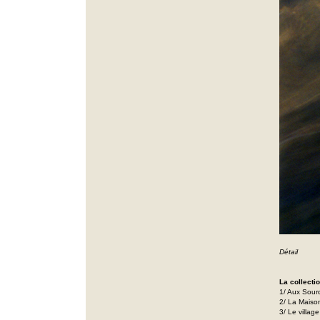
Détail
La collecti
1/ Aux Sour
2/ La Maiso
3/ Le villag